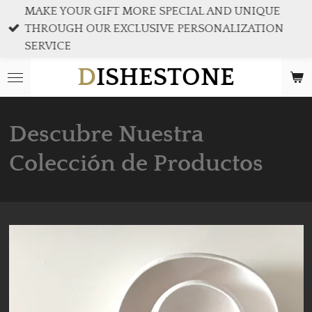
MAKE YOUR GIFT MORE SPECIAL AND UNIQUE
Ir
THROUGH OUR EXCLUSIVE PERSONALIZATION
al
SERVICE
contenido
principal
D
ISHESTONE
Descubre Nuestra
Colección de Productos