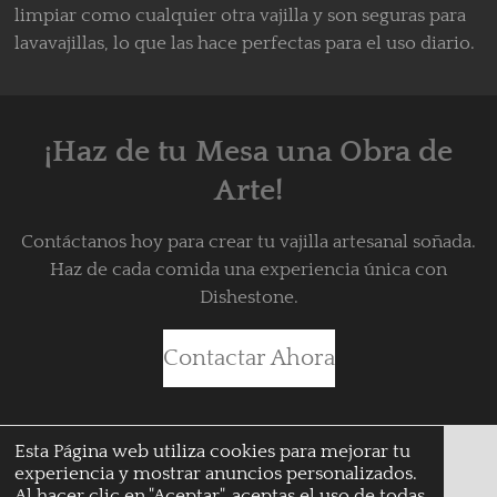
limpiar como cualquier otra vajilla y son seguras para
lavavajillas, lo que las hace perfectas para el uso diario.
¡Haz de tu Mesa una Obra de
Arte!
Contáctanos hoy para crear tu vajilla artesanal soñada.
Haz de cada comida una experiencia única con
Dishestone.
Contactar Ahora
Esta Página web utiliza cookies para mejorar tu
experiencia y mostrar anuncios personalizados.
© 2025 - 2026 dishestone
Al hacer clic en "Aceptar", aceptas el uso de todas